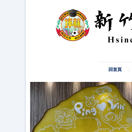
跳
到
主
要
內
容
區
回首頁