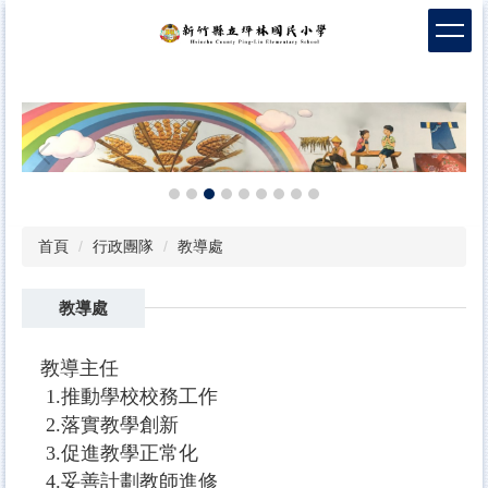
跳
到
主
要
內
容
區
首頁
行政團隊
教導處
教導處
教導主任
1.推動學校校務工作
2.落實教學創新
3.促進教學正常化
4.妥善計劃教師進修